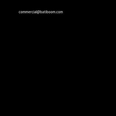
commercial@batiboom.com
Téléphone
: +221 77 836 1515
Adresse
: Sacré-Cœur 1
Villa 8209 - Dakar - Sénégal
Réseaux Sociaux