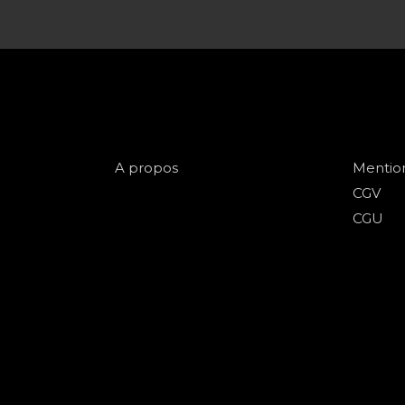
BATIBOOM
Légale
A propos
Mentio
CGV
CGU