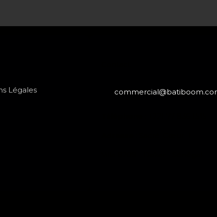
s
Contact
ns Légales
commercial@batiboom.c
Téléphone
: +221 77 836 1515
Adresse
: Sacré-Cœur 1
Villa 8209 - Dakar - Sénégal