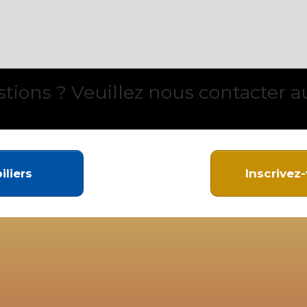
tions ? Veuillez nous contacter 
liers
Inscrivez