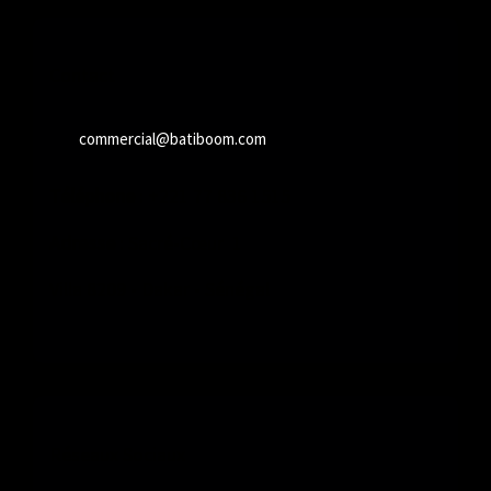
Contact
commercial@batiboom.com
Téléphone
: +221 77 836 1515
Adresse
: Sacré-Cœur 1
Villa 8209 - Dakar - Sénégal
Réseaux Sociaux